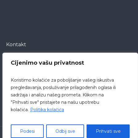
Kontakt
Cijenimo vašu privatnost
Bože Peričića 5
23000 Zadar
Koristimo kolačiće za poboljšanje vašeg iskustva
Hrvatska
pregledavanja, posluživanje prilagođenih oglasa ili
sadržaja i analizu našeg prometa. Klikom na
pisarnica@bolnica-zadar.hr
"Prihvati sve" pristajete na našu upotrebu
+385 23 505 505
kolačića.
Politika kolačića
Podesi
Odbij sve
Prihvati sve
Opća bolnica Zadar © 2019 /
Politika privatnosti