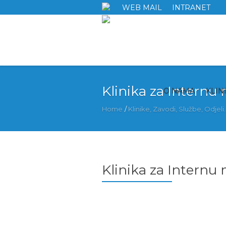
WEB MAIL
INTRANET
Klinika za Internu
O NAMA
KLIN
Home
/
Klinike, Zavodi, Službe, Odjeli..
Klinika za Internu