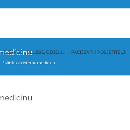
 medicinu
IKE, ZAVODI, SLUŽBE, ODJELI…
PACIJENTI I POSJETITELJI
.
/
Klinika za Internu medicinu
 medicinu