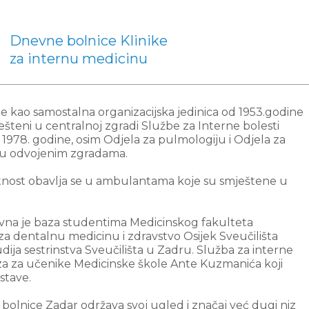
Dnevne bolnice Klinike
za internu medicinu
je kao samostalna organizacijska jedinica od 1953.godine
mješteni u centralnoj zgradi Službe za Interne bolesti
1978. godine, osim Odjela za pulmologiju i Odjela za
i u odvojenim zgradama.
elatnost obavlja se u ambulantama koje su smještene u
avna je baza studentima Medicinskog fakulteta
 za dentalnu medicinu i zdravstvo Osijek Sveučilišta
udija sestrinstva Sveučilišta u Zadru. Služba za interne
aza za učenike Medicinske škole Ante Kuzmanića koji
stave.
 bolnice Zadar održava svoj ugled i značaj već dugi niz