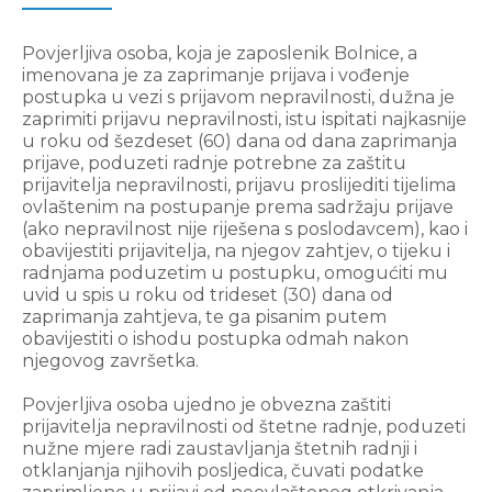
Povjerljiva osoba, koja je zaposlenik Bolnice, a
imenovana je za zaprimanje prijava i vođenje
postupka u vezi s prijavom nepravilnosti, dužna je
zaprimiti prijavu nepravilnosti, istu ispitati najkasnije
u roku od šezdeset (60) dana od dana zaprimanja
prijave, poduzeti radnje potrebne za zaštitu
prijavitelja nepravilnosti, prijavu proslijediti tijelima
ovlaštenim na postupanje prema sadržaju prijave
(ako nepravilnost nije riješena s poslodavcem), kao i
obavijestiti prijavitelja, na njegov zahtjev, o tijeku i
radnjama poduzetim u postupku, omogućiti mu
uvid u spis u roku od trideset (30) dana od
zaprimanja zahtjeva, te ga pisanim putem
obavijestiti o ishodu postupka odmah nakon
njegovog završetka.
Povjerljiva osoba ujedno je obvezna zaštiti
prijavitelja nepravilnosti od štetne radnje, poduzeti
nužne mjere radi zaustavljanja štetnih radnji i
otklanjanja njihovih posljedica, čuvati podatke