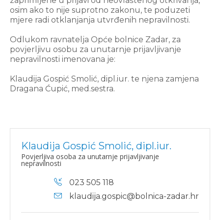
zaprimljene u prijavi od neovlaštenog otkrivanja,
osim ako to nije suprotno zakonu, te poduzeti
mjere radi otklanjanja utvrđenih nepravilnosti.
Odlukom ravnatelja Opće bolnice Zadar, za
povjerljivu osobu za unutarnje prijavljivanje
nepravilnosti imenovana je:
Klaudija Gospić Smolić, dipl.iur. te njena zamjena
Dragana Ćupić, med.sestra.
Klaudija Gospić Smolić, dipl.iur.
Povjerljiva osoba za unutarnje prijavljivanje
nepravilnosti
023 505 118
klaudija.gospic@bolnica-zadar.hr