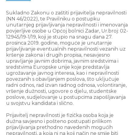
Sukladno Zakonu o zaštiti prijavitelja nepravilnosti
(NN 46/2022), te Pravilniku o postupku
unutarnjeg prijavljivanja nepravilnosti i imenovanja
povjerljive osobe u Općoj bolnici Zadar, Ur.broj: 02-
12945/19-1/19, koji je stupio na snagu dana 27.
prosinca 2019. godine, moguće je unutarnje
prijavljivanje eventualnih nepravilnosti vezanih uz
kršenje zakona i drugih propisa, nesavjesno
upravljanje javnim dobrima, javnim sredstvima i
sredstvima Europske unije koje predstavlja
ugrožavanje javnog interesa, kao i nepravilnosti
povezanih s obavljanjem poslova, što uključuje
radni odnos, rad izvan radnog odnosa, volontiranje,
vršenje dužnosti, ugovore o djelu, studentske
poslove, sudjelovanje u postupcima zapošljavanja
u svojstvu kandidata i slično.
Prijavitelj nepravilnosti je fizička osoba koja je
dužna savjesno i pošteno postupati prilikom
prijavljivanja prethodno navedenih mogućih
nepravilnosti, a koja ni na koji način ne smije biti