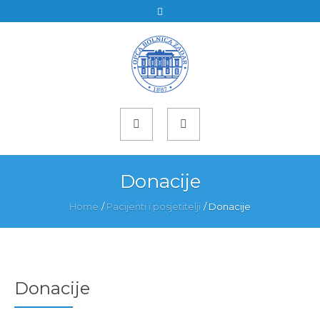
Donacije
Home
/
Pacijenti i posjetitelji
/
Donacije
Donacije