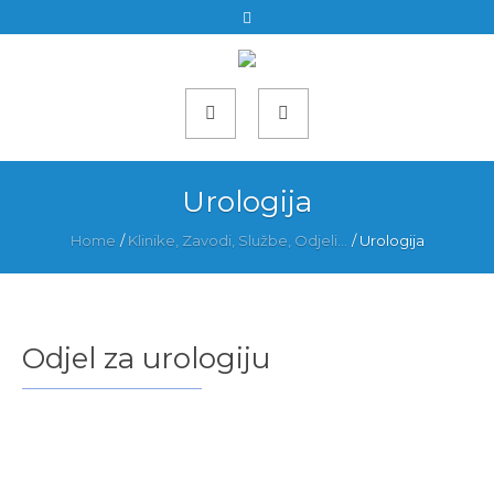
Urologija
Home
/
Klinike, Zavodi, Službe, Odjeli...
/
Urologija
Odjel za urologiju