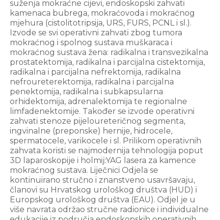
suženja mokraćne cijevi, endoskopski zahvati
kamenaca bubrega, mokraćovoda i mokraćnog
mjehura (cistolitotripsija, URS, FURS, PCNL i sl.).
Izvode se svi operativni zahvati zbog tumora
mokraćnog i spolnog sustava muškaraca i
mokraćnog sustava žena: radikalna i transvezikalna
prostatektomija, radikalna i parcijalna cistektomija,
radikalna i parcijalna nefrektomija, radikalna
nefroureterektomija, radikalna i parcijalna
penektomija, radikalna i subkapsularna
orhidektomija, adrenalektomija te regionalne
limfadenektomije. Također se izvode operativni
zahvati stenoze pijeloureteričnog segmenta,
ingvinalne (preponske) hernije, hidrocele,
spermatocele, varikocele i sl. Prilikom operativnih
zahvata koristi se najmodernija tehnologija poput
3D laparoskopije i holmij:YAG lasera za kamence
mokraćnog sustava. Liječnici Odjela se
kontinuirano stručno i znanstveno usavršavaju,
članovi su Hrvatskog urološkog društva (HUD) i
Europskog urološkog društva (EAU). Odjel je u
više navrata održao stručne radionice i individualne
edukacije iz područja endoskopskih operativnih