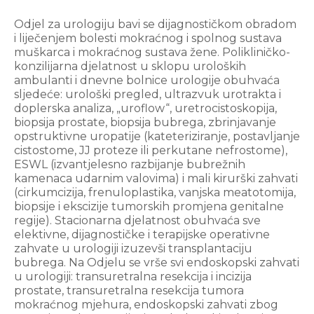
Odjel za urologiju bavi se dijagnostičkom obradom
i liječenjem bolesti mokraćnog i spolnog sustava
muškarca i mokraćnog sustava žene. Polikliničko-
konzilijarna djelatnost u sklopu uroloških
ambulanti i dnevne bolnice urologije obuhvaća
sljedeće: urološki pregled, ultrazvuk urotrakta i
doplerska analiza, „uroflow“, uretrocistoskopija,
biopsija prostate, biopsija bubrega, zbrinjavanje
opstruktivne uropatije (kateteriziranje, postavljanje
cistostome, JJ proteze ili perkutane nefrostome),
ESWL (izvantjelesno razbijanje bubrežnih
kamenaca udarnim valovima) i mali kirurški zahvati
(cirkumcizija, frenuloplastika, vanjska meatotomija,
biopsije i ekscizije tumorskih promjena genitalne
regije). Stacionarna djelatnost obuhvaća sve
elektivne, dijagnostičke i terapijske operativne
zahvate u urologiji izuzevši transplantaciju
bubrega. Na Odjelu se vrše svi endoskopski zahvati
u urologiji: transuretralna resekcija i incizija
prostate, transuretralna resekcija tumora
mokraćnog mjehura, endoskopski zahvati zbog