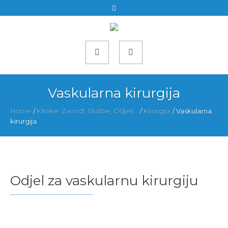
Vaskularna kirurgija
Home
/
Klinike, Zavodi, Službe, Odjeli...
/
Kirurgija
/
Vaskularna
kirurgija
Odjel za vaskularnu kirurgiju