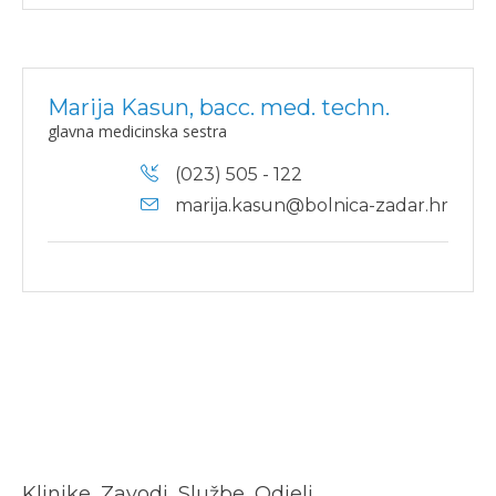
Marija Kasun, bacc. med. techn.
glavna medicinska sestra
(023) 505 - 122
marija.kasun@bolnica-zadar.hr
Klinike, Zavodi, Službe, Odjeli…