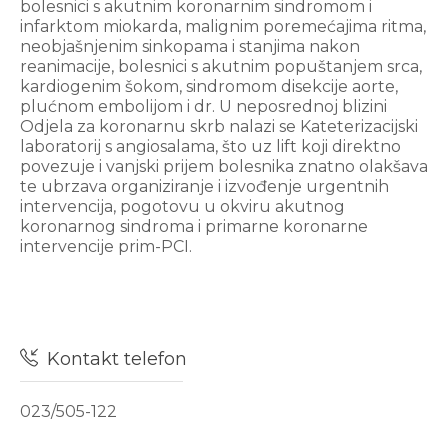
bolesnici s akutnim koronarnim sindromom i
infarktom miokarda, malignim poremećajima ritma,
neobjašnjenim sinkopama i stanjima nakon
reanimacije, bolesnici s akutnim popuštanjem srca,
kardiogenim šokom, sindromom disekcije aorte,
plućnom embolijom i dr. U neposrednoj blizini
Odjela za koronarnu skrb nalazi se Kateterizacijski
laboratorij s angiosalama, što uz lift koji direktno
povezuje i vanjski prijem bolesnika znatno olakšava
te ubrzava organiziranje i izvođenje urgentnih
intervencija, pogotovu u okviru akutnog
koronarnog sindroma i primarne koronarne
intervencije prim-PCI.
Kontakt telefon
023/505-122