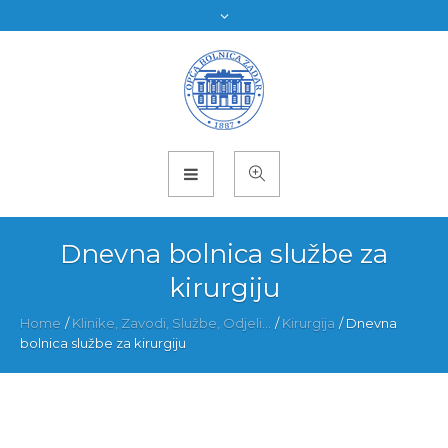
Dnevna bolnica službe za
kirurgiju
Home
/
Klinike, Zavodi, Službe, Odjeli...
/
Kirurgija
/
Dnevna
bolnica službe za kirurgiju