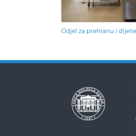
Odjel za prehranu i dijet