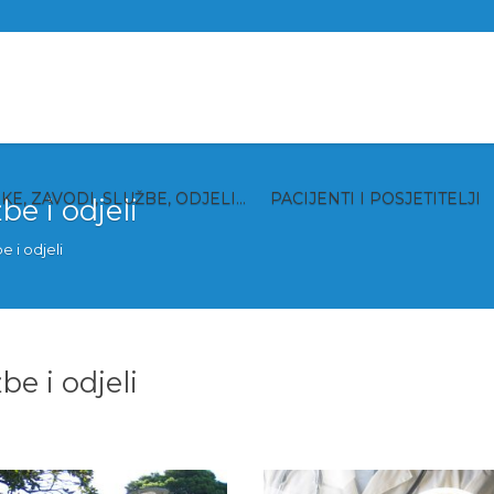
IKE, ZAVODI, SLUŽBE, ODJELI…
PACIJENTI I POSJETITELJI
e i odjeli
 i odjeli
e i odjeli