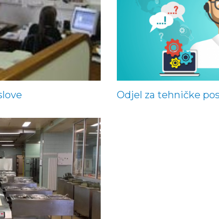
slove
Odjel za tehničke pos