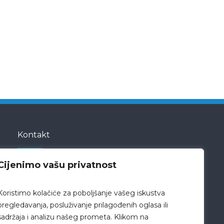
Kontakt
Cijenimo vašu privatnost
Bože Peričića 5
23000 Zadar
Koristimo kolačiće za poboljšanje vašeg iskustva
Hrvatska
pregledavanja, posluživanje prilagođenih oglasa ili
sadržaja i analizu našeg prometa. Klikom na
pisarnica@bolnica-zadar.hr