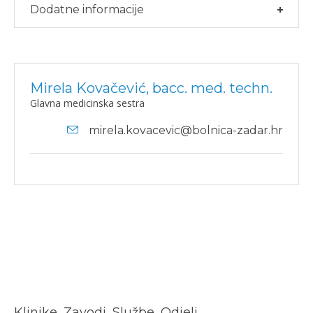
Dodatne informacije
Mirela Kovačević, bacc. med. techn.
Glavna medicinska sestra
mirela.kovacevic@bolnica-zadar.hr
Klinike, Zavodi, Službe, Odjeli…