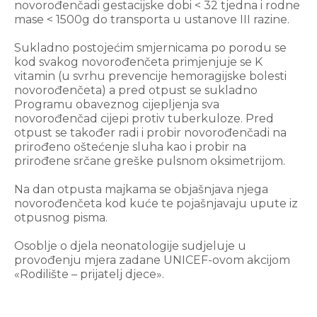
novorođenčadi gestacijske dobi < 32 tjedna i rodne
mase < 1500g do transporta u ustanove III razine.
Sukladno postojećim smjernicama po porodu se
kod svakog novorođenčeta primjenjuje se K
vitamin (u svrhu prevencije hemoragijske bolesti
novorođenčeta) a pred otpust se sukladno
Programu obaveznog cijepljenja sva
novorođenčad cijepi protiv tuberkuloze. Pred
otpust se također radi i probir novorođenčadi na
prirođeno oštećenje sluha kao i probir na
prirođene srčane greške pulsnom oksimetrijom.
Na dan otpusta majkama se objašnjava njega
novorođenčeta kod kuće te pojašnjavaju upute iz
otpusnog pisma.
Osoblje o djela neonatologije sudjeluje u
provođenju mjera zadane UNICEF-ovom akcijom
«Rodilište – prijatelj djece».