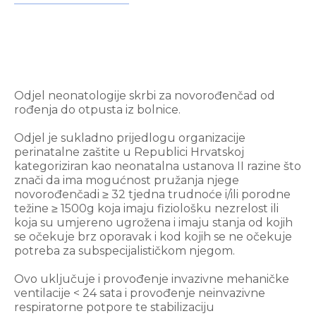
Odjel neonatologije skrbi za novorođenčad od
rođenja do otpusta iz bolnice.
Odjel je sukladno prijedlogu organizacije
perinatalne zaštite u Republici Hrvatskoj
kategoriziran kao neonatalna ustanova II razine što
znači da ima mogućnost pružanja njege
novorođenčadi ≥ 32 tjedna trudnoće i/ili porodne
težine ≥ 1500g koja imaju fiziološku nezrelost ili
koja su umjereno ugrožena i imaju stanja od kojih
se očekuje brz oporavak i kod kojih se ne očekuje
potreba za subspecijalističkom njegom.
Ovo uključuje i provođenje invazivne mehaničke
ventilacije < 24 sata i provođenje neinvazivne
respiratorne potpore te stabilizaciju