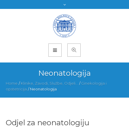
Neonatologija
Home
/
Klinike, Zavodi, Službe, Odjeli...
/
Ginekologija i
opstetricija
/
Neonatologija
Odjel za neonatologiju