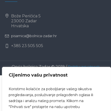
Bože Peričića 5
23000 Zadar
Hrvatska
pisarnica@bolnica-zadar.hr
+385 23 505 505
Opća bolnica Zadar © 2019 /
Politika privatnosti
Cijenimo vašu privatnost
Koristimo kolačiće za poboljšanje vašeg iskustva
pregledavanja, posluživanje prilagođenih oglasa ili
sadržaja i analizu našeg prometa. Klikom na
"Prihvati sve" pristajete na našu upotrebu