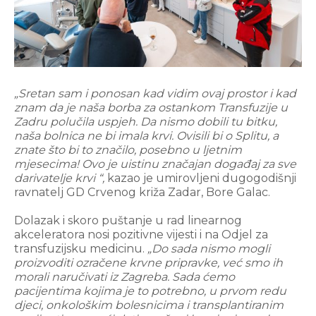
„Sretan sam i ponosan kad vidim ovaj prostor i kad
znam da je naša borba za ostankom Transfuzije u
Zadru polučila uspjeh. Da nismo dobili tu bitku,
naša bolnica ne bi imala krvi. Ovisili bi o Splitu, a
znate što bi to značilo, posebno u ljetnim
mjesecima! Ovo je uistinu značajan događaj za sve
darivatelje krvi “,
kazao je umirovljeni dugogodišnji
ravnatelj GD Crvenog križa Zadar, Bore Galac.
Dolazak i skoro puštanje u rad linearnog
akceleratora nosi pozitivne vijesti i na Odjel za
transfuzijsku medicinu.
„Do sada nismo mogli
proizvoditi ozračene krvne pripravke, već smo ih
morali naručivati iz Zagreba. Sada ćemo
pacijentima kojima je to potrebno, u prvom redu
djeci, onkološkim bolesnicima i transplantiranim