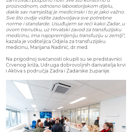
zamrzivači potpuno novi. Sve što koristimo u
proizvodnom, odnosno laboratorijskom dijelu,
dakle sav namještaj je medicinski i to je jako važno.
Sve što ovdje vidite zadovoljava sve potrebne
norme i standarde. Usuđujem se reći kako Zadar, u
ovom trenutku, uz Hrvatski zavod za transfuzijsku
medicinu, ima najopremljeniju transfuziju u zemlji“,
kazala je voditeljica Odjela za transfuzijsku
medicinu, Marijana Nadinić, dr.med.
Na prigodnoj svečanosti okupili su se predstavnici
Crvenog križa, Udruga dobrovoljnih darivatelja krvi
i Aktiva s područja Zadra i Zadarske županije.