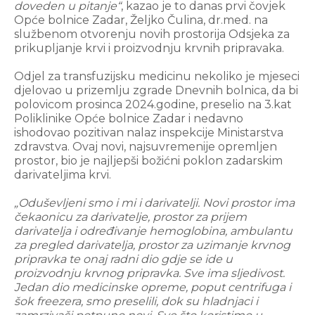
doveden u pitanje“
, kazao je to danas prvi čovjek
Opće bolnice Zadar, Željko Čulina, dr.med. na
službenom otvorenju novih prostorija Odsjeka za
prikupljanje krvi i proizvodnju krvnih pripravaka.
Odjel za transfuzijsku medicinu nekoliko je mjeseci
djelovao u prizemlju zgrade Dnevnih bolnica, da bi
polovicom prosinca 2024.godine, preselio na 3.kat
Poliklinike Opće bolnice Zadar i nedavno
ishodovao pozitivan nalaz inspekcije Ministarstva
zdravstva. Ovaj novi, najsuvremenije opremljen
prostor, bio je najljepši božićni poklon zadarskim
darivateljima krvi.
„Oduševljeni smo i mi i darivatelji. Novi prostor ima
čekaonicu za darivatelje, prostor za prijem
darivatelja i određivanje hemoglobina, ambulantu
za pregled darivatelja, prostor za uzimanje krvnog
pripravka te onaj radni dio gdje se ide u
proizvodnju krvnog pripravka. Sve ima sljedivost.
Jedan dio medicinske opreme, poput centrifuga i
šok freezera, smo preselili, dok su hladnjaci i