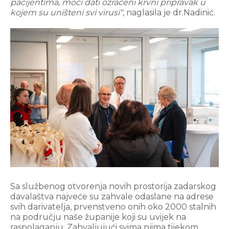
pacijentima, moći dati ozračeni krvni pripravak u
kojem su uništeni svi virusi“,
naglasila je dr.Nadinić.
Sa službenog otvorenja novih prostorija zadarskog
davalaštva najveće su zahvale odaslane na adrese
svih darivatelja, prvenstveno onih oko 2000 stalnih
na području naše županije koji su uvijek na
raspolaganju. Zahvaljujući svima njima tijekom