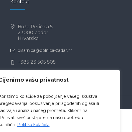
Kontakt
Bože Peričića 5
23000 Zadar
Hrvatska
pisarnica@bolnica-zadar.hr
+385 23 505 505
Cijenimo vašu privatnost
Koristimo kolačiće za poboljšanje vašeg iskustva
 Zadar © 2019 /
Politika privatnosti
pregledavanja, posluživanje prilagođenih oglasa ili
sadržaja i analizu našeg prometa. Klikom na
"Prihvati sve" pristajete na našu upotrebu
kolačića.
Politika kolačića