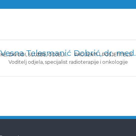
Vesna Telesmanić Dobrić, dr. med.
IKE, ZAVODI, SLUŽBE, ODJELI…
PACIJENTI I POSJETITELJI
Voditelj odjela, specijalist radioterapije i onkologije