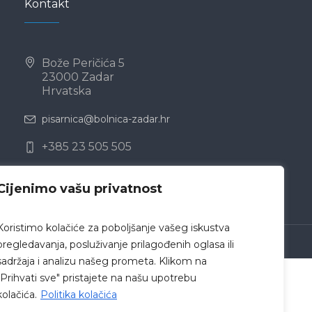
Kontakt
Bože Peričića 5
23000 Zadar
Hrvatska
pisarnica@bolnica-zadar.hr
+385 23 505 505
Cijenimo vašu privatnost
Koristimo kolačiće za poboljšanje vašeg iskustva
 Zadar © 2019 /
Politika privatnosti
pregledavanja, posluživanje prilagođenih oglasa ili
sadržaja i analizu našeg prometa. Klikom na
"Prihvati sve" pristajete na našu upotrebu
kolačića.
Politika kolačića