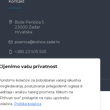
Kontakt
Bože Peričića 5
23000 Zadar
Hrvatska
pisarnica@bolnica-zadar.hr
+385 23 505 505
Cijenimo vašu privatnost
Koristimo kolačiće za poboljšanje vašeg iskustva
 Zadar © 2019 /
Politika privatnosti
pregledavanja, posluživanje prilagođenih oglasa ili
sadržaja i analizu našeg prometa. Klikom na
"Prihvati sve" pristajete na našu upotrebu
kolačića.
Politika kolačića