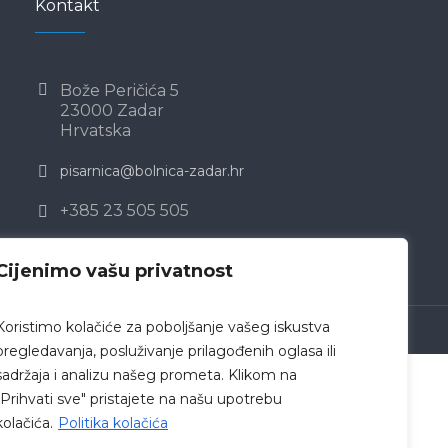
Kontakt
Bože Peričića 5
23000 Zadar
Hrvatska
pisarnica@bolnica-zadar.hr
+385 23 505 505
Cijenimo vašu privatnost
Koristimo kolačiće za poboljšanje vašeg iskustva
 Zadar © 2019 /
Politika privatnosti
pregledavanja, posluživanje prilagođenih oglasa ili
sadržaja i analizu našeg prometa. Klikom na
"Prihvati sve" pristajete na našu upotrebu
kolačića.
Politika kolačića