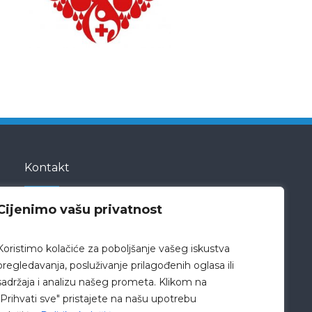
Kontakt
Cijenimo vašu privatnost
Bože Peričića 5
23000 Zadar
Koristimo kolačiće za poboljšanje vašeg iskustva
Hrvatska
pregledavanja, posluživanje prilagođenih oglasa ili
sadržaja i analizu našeg prometa. Klikom na
pisarnica@bolnica-zadar.hr
"Prihvati sve" pristajete na našu upotrebu
+385 23 505 505