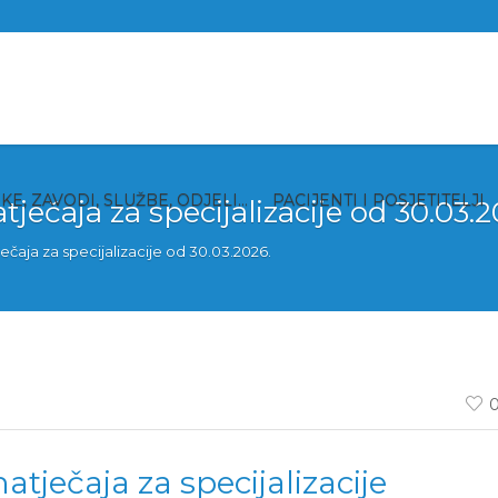
IKE, ZAVODI, SLUŽBE, ODJELI…
PACIJENTI I POSJETITELJI
tječaja za specijalizacije od 30.03.2
ječaja za specijalizacije od 30.03.2026.
atječaja za specijalizacije