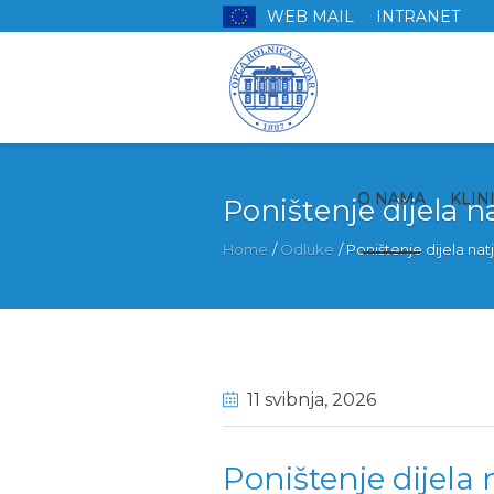
WEB MAIL
INTRANET
O NAMA
KLIN
Poništenje dijela na
Home
/
Odluke
/
Poništenje dijela nat
11 svibnja
, 2026
Poništenje dijela n