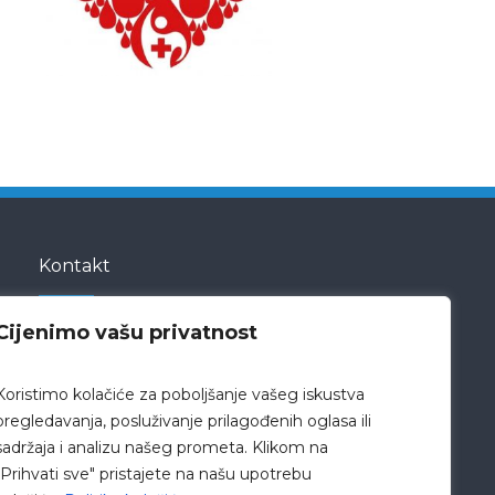
Kontakt
Cijenimo vašu privatnost
Bože Peričića 5
23000 Zadar
Koristimo kolačiće za poboljšanje vašeg iskustva
Hrvatska
pregledavanja, posluživanje prilagođenih oglasa ili
sadržaja i analizu našeg prometa. Klikom na
pisarnica@bolnica-zadar.hr
"Prihvati sve" pristajete na našu upotrebu
+385 23 505 505