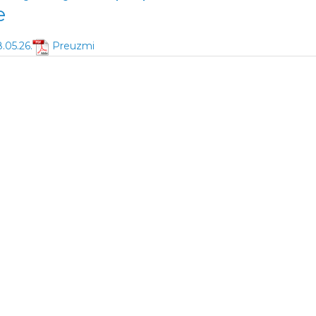
e
.05.26.
Preuzmi