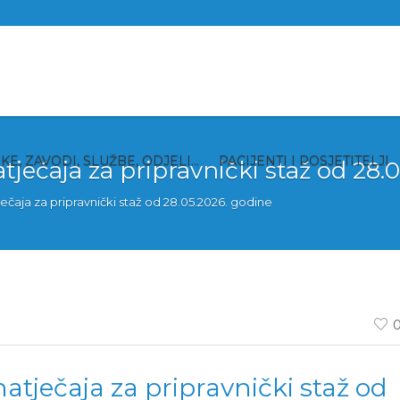
IKE, ZAVODI, SLUŽBE, ODJELI…
PACIJENTI I POSJETITELJI
atječaja za pripravnički staž od 28.
ječaja za pripravnički staž od 28.05.2026. godine
natječaja za pripravnički staž od