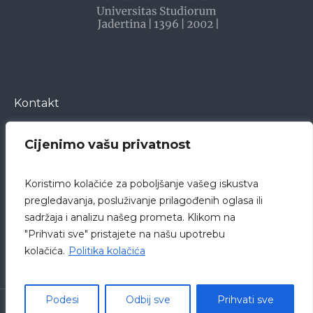
Kontakt
Cijenimo vašu privatnost
Bože Peričića 5
23000 Zadar
Koristimo kolačiće za poboljšanje vašeg iskustva
Hrvatska
pregledavanja, posluživanje prilagođenih oglasa ili
sadržaja i analizu našeg prometa. Klikom na
pisarnica@bolnica-zadar.hr
"Prihvati sve" pristajete na našu upotrebu
+385 23 505 505
kolačića.
Politika kolačića
Podesi
Odbij sve
Prihvati sve
Opća bolnica Zadar © 2019 /
Politika privatnosti