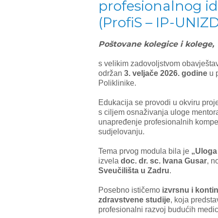
profesionalnog id
(ProfiS – IP-UNIZ
Poštovane kolegice i kolege,
s velikim zadovoljstvom obavješt
održan
3. veljače 2026. godine
u 
Poliklinike.
Edukacija se provodi u okviru proj
s ciljem osnaživanja uloge mento
unapređenje profesionalnih kompete
sudjelovanju.
Tema prvog modula bila je
„Uloga
izvela
doc. dr. sc. Ivana Gusar
, n
Sveučilišta u Zadru
.
Posebno ističemo
izvrsnu i konti
zdravstvene studije
, koja predsta
profesionalni razvoj budućih medici