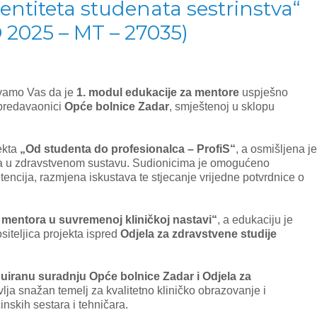
entiteta studenata sestrinstva“
D 2025 – MT – 27035)
avamo Vas da je
1. modul edukacije za mentore
uspješno
predavaonici
Opće bolnice Zadar
, smještenoj u sklopu
ekta
„Od studenta do profesionalca – ProfiS“
, a osmišljena je
ra u zdravstvenom sustavu. Sudionicima je omogućeno
ncija, razmjena iskustava te stjecanje vrijedne potvrdnice o
 mentora u suvremenoj kliničkoj nastavi“
, a edukaciju je
ositeljica projekta ispred
Odjela za zdravstvene studije
nuiranu suradnju Opće bolnice Zadar i Odjela za
vlja snažan temelj za kvalitetno kliničko obrazovanje i
nskih sestara i tehničara.