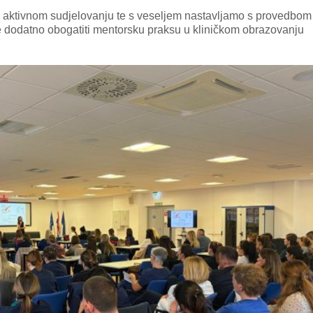
 aktivnom sudjelovanju te s veseljem nastavljamo s provedbom
će dodatno obogatiti mentorsku praksu u kliničkom obrazovanju