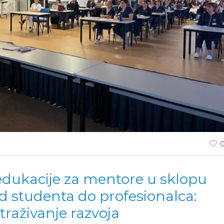
edukacije za mentore u sklopu
Od studenta do profesionalca:
traživanje razvoja