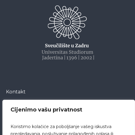
Kontakt
Cijenimo vašu privatnost
Bože Peričića 5
23000 Zadar
Koristimo kolačiće za poboljšanje vašeg iskustva
Hrvatska
pregledavanja, posluživanje prilagođenih oglasa ili