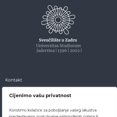
Kontakt
Cijenimo vašu privatnost
Bože Peričića 5
23000 Zadar
Koristimo kolačiće za poboljšanje vašeg iskustva
Hrvatska
pregledavanja, posluživanje prilagođenih oglasa ili