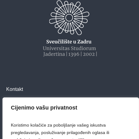
Kontakt
Cijenimo vašu privatnost
Bože Peričića 5
23000 Zadar
Koristimo kolačiće za poboljšanje vašeg iskustva
Hrvatska
pregledavanja, posluživanje prilagođenih oglasa ili