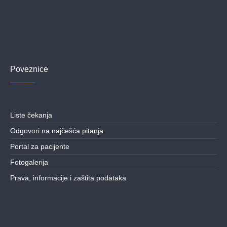
Poveznice
Liste čekanja
Odgovori na najčešća pitanja
Portal za pacijente
Fotogalerija
Prava, informacije i zaštita podataka