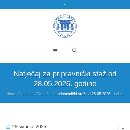
Natječaj za pripravnički staž od
28.05.2026. godine
Home
/
Natječaji
/
Natječaj za pripravnički staž od 28.05.2026. godine
28 svibnja
, 2026
1