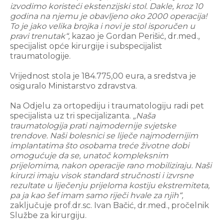
izvodimo koristeći ekstenzijski stol. Dakle, kroz 10
godina na njemu je obavljeno oko 2000 operacija!
To je jako velika brojka i novi je stol isporučen u
pravi trenutak“,
kazao je Gordan Perišić, dr.med.,
specijalist opće kirurgije i subspecijalist
traumatologije.
Vrijednost stola je 184.775,00 eura, a sredstva je
osiguralo Ministarstvo zdravstva.
Na Odjelu za ortopediju i traumatologiju radi pet
specijalista uz tri specijalizanta.
„Naša
traumatologija prati najmodernije svjetske
trendove. Naši bolesnici se liječe najmodernijim
implantatima što osobama treće životne dobi
omogućuje da se, unatoč kompleksnim
prijelomima, nakon operacije rano mobiliziraju. Naši
kirurzi imaju visok standard stručnosti i izvrsne
rezultate u liječenju prijeloma kostiju ekstremiteta,
pa ja kao šef imam samo riječi hvale za njih“,
zaključuje prof.dr.sc. Ivan Bačić, dr.med., pročelnik
Službe za kirurgiju.