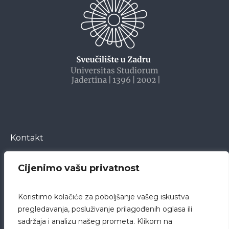
Kontakt
Cijenimo vašu privatnost
Bože Peričića 5
23000 Zadar
Koristimo kolačiće za poboljšanje vašeg iskustva
Hrvatska
pregledavanja, posluživanje prilagođenih oglasa ili
sadržaja i analizu našeg prometa. Klikom na
pisarnica@bolnica-zadar.hr