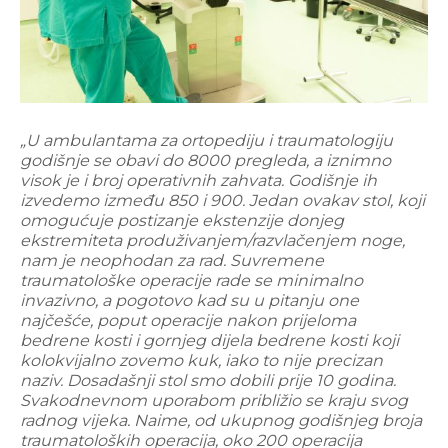
„U ambulantama za ortopediju i traumatologiju
godišnje se obavi do 8000 pregleda, a iznimno
visok je i broj operativnih zahvata. Godišnje ih
izvedemo između 850 i 900. Jedan ovakav stol, koji
omogućuje postizanje ekstenzije donjeg
ekstremiteta produživanjem/razvlačenjem noge,
nam je neophodan za rad. Suvremene
traumatološke operacije rade se minimalno
invazivno, a pogotovo kad su u pitanju one
najčešće, poput operacije nakon prijeloma
bedrene kosti i gornjeg dijela bedrene kosti koji
kolokvijalno zovemo kuk, iako to nije precizan
naziv. Dosadašnji stol smo dobili prije 10 godina.
Svakodnevnom uporabom približio se kraju svog
radnog vijeka. Naime, od ukupnog godišnjeg broja
traumatoloških operacija, oko 200 operacija