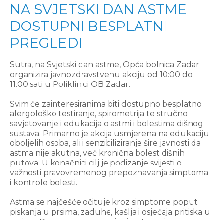
NA SVJETSKI DAN ASTME
DOSTUPNI BESPLATNI
PREGLEDI
Sutra, na Svjetski dan astme, Opća bolnica Zadar
organizira javnozdravstvenu akciju od 10:00 do
11:00 sati u Poliklinici OB Zadar.
Svim će zainteresiranima biti dostupno besplatno
alergološko testiranje, spirometrija te stručno
savjetovanje i edukacija o astmi i bolestima dišnog
sustava. Primarno je akcija usmjerena na edukaciju
oboljelih osoba, ali i senzibiliziranje šire javnosti da
astma nije akutna, već kronična bolest dišnih
putova. U konačnici cilj je podizanje svijesti o
važnosti pravovremenog prepoznavanja simptoma
i kontrole bolesti.
Astma se najčešće očituje kroz simptome poput
piskanja u prsima, zaduhe, kašlja i osjećaja pritiska u