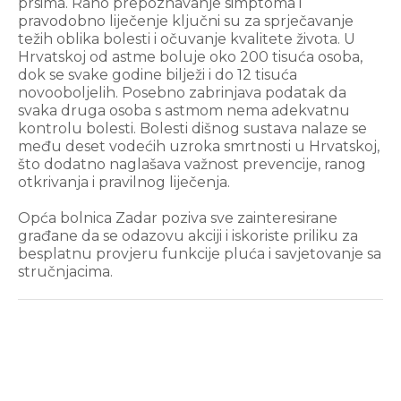
prsima. Rano prepoznavanje simptoma i
pravodobno liječenje ključni su za sprječavanje
težih oblika bolesti i očuvanje kvalitete života. U
Hrvatskoj od astme boluje oko 200 tisuća osoba,
dok se svake godine bilježi i do 12 tisuća
novooboljelih. Posebno zabrinjava podatak da
svaka druga osoba s astmom nema adekvatnu
kontrolu bolesti. Bolesti dišnog sustava nalaze se
među deset vodećih uzroka smrtnosti u Hrvatskoj,
što dodatno naglašava važnost prevencije, ranog
otkrivanja i pravilnog liječenja.
Opća bolnica Zadar poziva sve zainteresirane
građane da se odazovu akciji i iskoriste priliku za
besplatnu provjeru funkcije pluća i savjetovanje sa
stručnjacima.