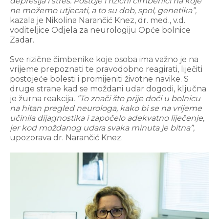
depresija i stres. Postoje i rizični čimbenici na koje
ne možemo utjecati, a to su dob, spol, genetika”,
kazala je Nikolina Narančić Knez, dr. med., v.d.
voditeljice Odjela za neurologiju Opće bolnice
Zadar.
Sve rizične čimbenike koje osoba ima važno je na
vrijeme prepoznati te pravodobno reagirati, liječiti
postojeće bolesti i promijeniti životne navike. S
druge strane kad se moždani udar dogodi, ključna
je žurna reakcija
. “To znači što prije doći u bolnicu
na hitan pregled neurologa, kako bi se na vrijeme
učinila dijagnostika i započelo adekvatno liječenje,
jer kod moždanog udara svaka minuta je bitna”,
upozorava dr. Narančić Knez.