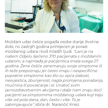
Moždani udar češće pogađa osobe starije životne
dobi, no zadnjih godina primijećen je porast
moždanog udara i kod mladih ljudi.
“Lani je na
našem Odjelu liječeno 370 pacijenata s moždanim
udarom, a najmlađa je pacijentica imala svega 27
godina. Žene češće zanemaruju svoje simptome ili
ih teže prepoznaju jer često imaju i nespecifične
popratne simptome kao što su opća slabost,
nesvjestica, zbunjenost, nagla promjena ponašanja,
mučnina ili povraćanje i sl. Unatoč svim
javnozdravstvenim akcijama i dalje nam znaju doći
pacijenti sa simptomima moždanog udara koji traju
više od pola dana, dan, često i više. To je
zabrinjavajuće”,
ističe dr. Narančić Knez.