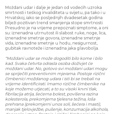
Moždani udar i dalje je jedan od vodećih uzroka
smrtnosti i teškog invaliditeta u svijetu, pa tako i u
Hrvatskoj, iako se posljednjih dvadesetak godina
bilježi pozitivan trend smanjenja stope smrtnosti.
Presudno je na vrijeme prepoznati simptome, a oni
su: iznenadna utrnutost ili slabost ruke, noge, lica,
iznenadne smetnje govora, iznenadne smetnje
vida, iznenadne smetnje u hodu, nesigurnost,
gubitak ravnoteže i iznenadna jaka glavobolja.
“Moždani udar se može dogoditi bilo kome i bilo
kad. Svaka četvrta odrasla osoba doživjet će
moždani udar. No, gotovo svi moždani udari mogu
se spriječiti preventivnim mjerama. Postoje rizični
čimbenici moždanog udara i isti bi se trebali na
vrijeme identificirati. Imamo rizične čimbenike na
koje možemo utjecati, a to su visoki krvni tlak,
fibrilacija atrija, šećerna bolest, povišena razina
kolesterola, prekomjerna tjelesna težina, loša
prehrana (prekomjerni unos soli, šećera i masti),
manjak tjelovježbe, pušenje, konzumacija alkohola,