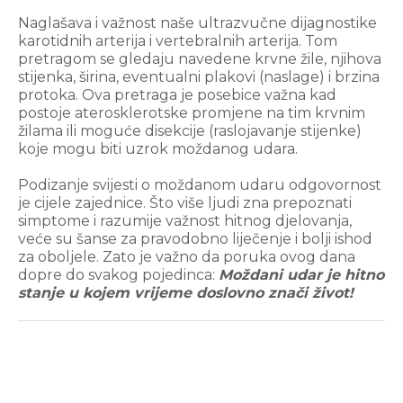
Naglašava i važnost naše ultrazvučne dijagnostike
karotidnih arterija i vertebralnih arterija. Tom
pretragom se gledaju navedene krvne žile, njihova
stijenka, širina, eventualni plakovi (naslage) i brzina
protoka. Ova pretraga je posebice važna kad
postoje aterosklerotske promjene na tim krvnim
žilama ili moguće disekcije (raslojavanje stijenke)
koje mogu biti uzrok moždanog udara.
Podizanje svijesti o moždanom udaru odgovornost
je cijele zajednice. Što više ljudi zna prepoznati
simptome i razumije važnost hitnog djelovanja,
veće su šanse za pravodobno liječenje i bolji ishod
za oboljele. Zato je važno da poruka ovog dana
dopre do svakog pojedinca:
Moždani udar je hitno
stanje u kojem vrijeme doslovno znači život!