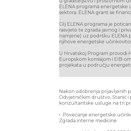
u graditeljstvu i prostornom 
ELENA programa energetske učin
sektora. ELENA grant se finan
Cilj ELENA programa je potican
rasvjete te zgrada javnog i pr
namjene) uz podršku ELENA pr
njihove energetske učinkovitos
U Hrvatskoj Program provodi H
Europskom komisijom i EIB-om r
projekata u području energets
Nakon odobrenja prijavljenih pr
Odvjetničkim društvo, Stanić i p
konzultantske usluge na tri pr
Povećanje energetske učinkov
Zgrada interne medicine