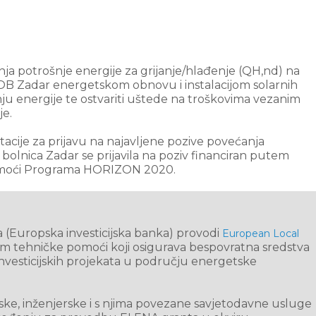
enja potrošnje energije za grijanje/hlađenje (QH,nd) na
% OB Zadar energetskom obnovu i instalacijom solarnih
nju energije te ostvariti uštede na troškovima vezanim
je.
ije za prijavu na najavljene pozive povećanja
bolnica Zadar se prijavila na poziv financiran putem
moći Programa HORIZON 2020.
 (Europska investicijska banka) provodi
European Local
m tehničke pomoći koji osigurava bespovratna sredstva
nvesticijskih projekata u području energetske
e, inženjerske i s njima povezane savjetodavne usluge