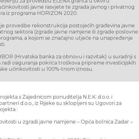
uređenju za provedbu ELENA granta u okviru
kovitosti javne rasvjete te zgrada javnog i privatnog
cira iz programa HORIZON 2020.
je provedbe rekonstrukcija postojećih građevina javne
ivatnog sektora (zgrade javne namjene ili zgrade poslovne
ograma, a kojom se značajno utječe na unapređenje
ti.
BOR (Hrvatska banka za obnovu i razvitak) u suradnji s
adi osiguranja pokrića troškova pripreme investicijskih
ke učinkovitosti u 100%-tnom iznosu.
ojekta s Zajednicom ponuditelja N.E.K. d.o.o. i
artneri d.o.o., iz Rijeke su sklopljeni su Ugovori za
ojekta :
itosti u zgradi javne namjene – Opća bolnica Zadar –