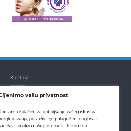
Kontakt
Cijenimo vašu privatnost
Bože Peričića 5
23000 Zadar
Koristimo kolačiće za poboljšanje vašeg iskustva
Hrvatska
pregledavanja, posluživanje prilagođenih oglasa ili
sadržaja i analizu našeg prometa. Klikom na
pisarnica@bolnica-zadar.hr