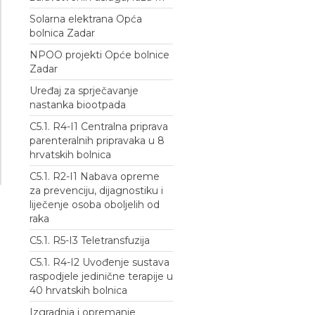
Solarna elektrana Opća
bolnica Zadar
NPOO projekti Opće bolnice
Zadar
Uređaj za sprječavanje
nastanka biootpada
C5.1. R4-I1 Centralna priprava
parenteralnih pripravaka u 8
hrvatskih bolnica
C5.1. R2-I1 Nabava opreme
za prevenciju, dijagnostiku i
liječenje osoba oboljelih od
raka
C5.1. R5-I3 Teletransfuzija
C5.1. R4-I2 Uvođenje sustava
raspodjele jedinične terapije u
40 hrvatskih bolnica
Izgradnja i opremanje