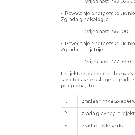
Vrijednost 282.025,0
Povećanje energetske učinkov
Zgrada ginekologije
Vrijednost 156.000,0
Povećanje energetske učinkov
Zgrada pedijatrije
Vrijednost 222.385,0
Projektne aktivnosti obuhvaćaj
savjetodavne usluge u gradite
programa, i to:
1.
izrada snimka izveden
2.
izrada glavnog projekta
3.
izrada troškovnika