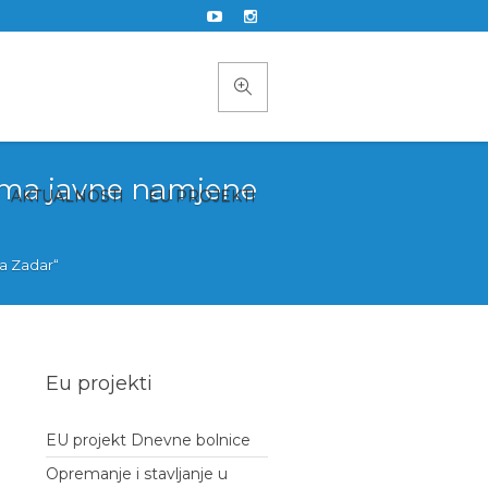
dama javne namjene
AKTUALNOSTI
EU PROJEKTI
a Zadar“
Eu projekti
EU projekt Dnevne bolnice
Opremanje i stavljanje u