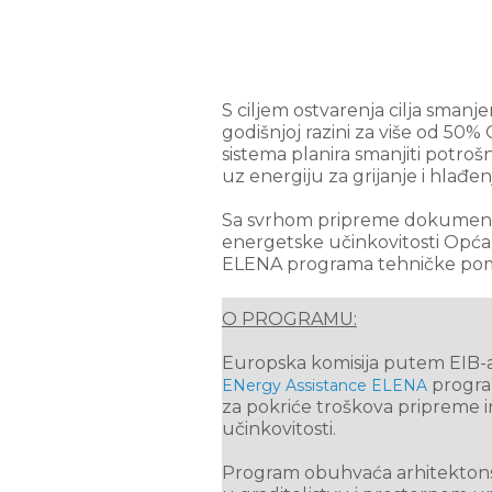
S ciljem ostvarenja cilja smanj
godišnjoj razini za više od 50
sistema planira smanjiti potroš
uz energiju za grijanje i hlađen
Sa svrhom pripreme dokumentac
energetske učinkovitosti Opća 
ELENA programa tehničke po
O PROGRAMU:
Europska komisija putem EIB-a
progra
ENergy Assistance ELENA
za pokriće troškova pripreme i
učinkovitosti.
Program obuhvaća arhitektonsk