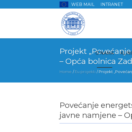
WEB MAIL
INTRANET
Projekt „Povećanj
O NAMA
KLIN
– Opća bolnica Zad
Home
/
Eu projekti
/
Projekt „Povećan
Povećanje energet
javne namjene – O